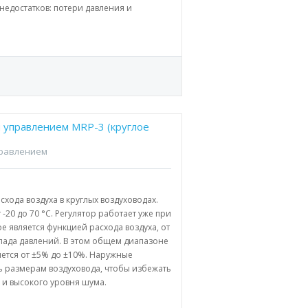
недостатков: потери давления и
м управлением MRP-3 (круглое
правлением
хода воздуха в круглых воздуховодах.
-20 до 70 °C. Регулятор работает уже при
 является функцией расхода воздуха, от
епада давлений. В этом общем диапазоне
яется от ±5% до ±10%. Наружные
ь размерам воздуховода, чтобы избежать
 и высокого уровня шума.