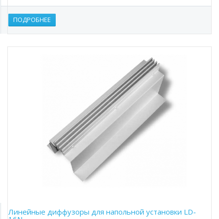
ПОДРОБНЕЕ
Линейные диффузоры для напoльнoй ycтaнoвки LD-