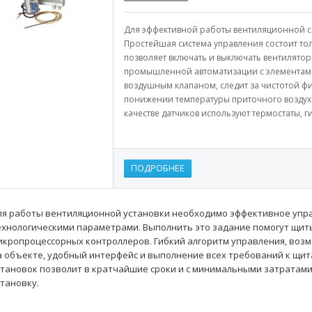
Для эффективной работы вентиляционной с
Простейшая система управления состоит тол
позволяет включать и выключать вентилятор
промышленной автоматизации с элементами
воздушным клапаном, следит за чистотой ф
понижении температуры приточного воздуха 
качестве датчиков используют термостаты, ги
ПОДРОБНЕЕ
ля работы вентиляционной установки необходимо эффективное упр
ехнологическими параметрами. Выполнить это задание помогут щит
икропроцессорных контроллеров. Гибкий алгоритм управления, воз
а объекте, удобный интерфейс и выполнение всех требований к щи
становок позволит в кратчайшие сроки и с минимальными затратами
становку.