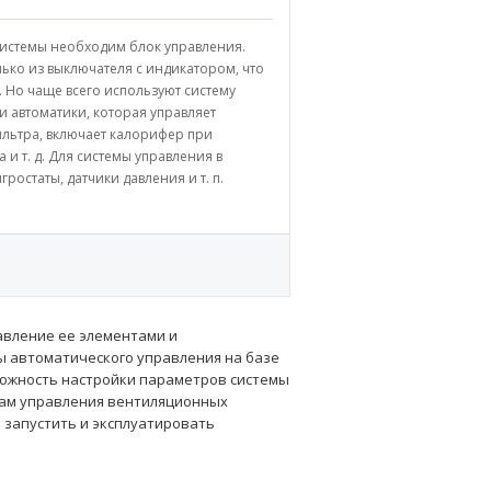
истемы необходим блок управления.
ько из выключателя с индикатором, что
. Но чаще всего используют систему
 автоматики, которая управляет
ильтра, включает калорифер при
и т. д. Для системы управления в
гростаты, датчики давления и т. п.
авление ее элементами и
ы автоматического управления на базе
можность настройки параметров системы
там управления вентиляционных
 запустить и эксплуатировать