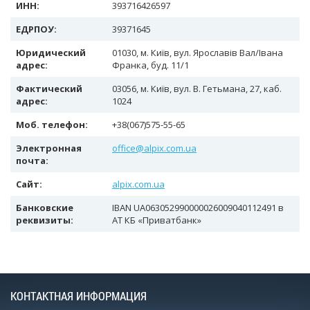
ИНН:
393716426597
ЕДРПОУ:
39371645
Юридический
01030, м. Київ, вул. Ярославів Вал/Івана
адрес:
Франка, буд. 11/1
Фактический
03056, м. Київ, вул. В. Гетьмана, 27, каб.
адрес:
1024
Моб. телефон:
+38(067)575-55-65
Электронная
office@alpix.com.ua
почта:
Сайт:
alpix.com.ua
Банковские
IBAN UA063052990000026009040112491 в
реквизиты:
АТ КБ «Приватбанк»
КОНТАКТНАЯ ИНФОРМАЦИЯ