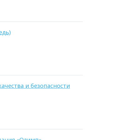
едь)
ачества и безопасности
пания «Олимп»