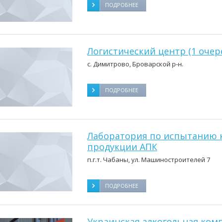
ПОДРОБНЕЕ
Логистический центр (1 очер
с. Димитрово, Броварской р-н.
ПОДРОБНЕЕ
Лаборатория по испытанию к
продукции АПК
п.г.т. Чабаны, ул. Машиностроителей 7
ПОДРОБНЕЕ
Украинская алкогольная ком