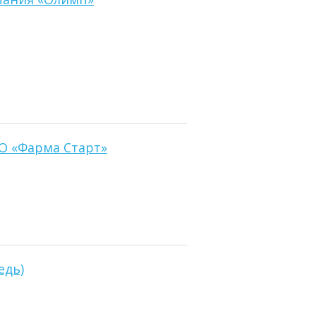
О «Фарма Старт»
едь)