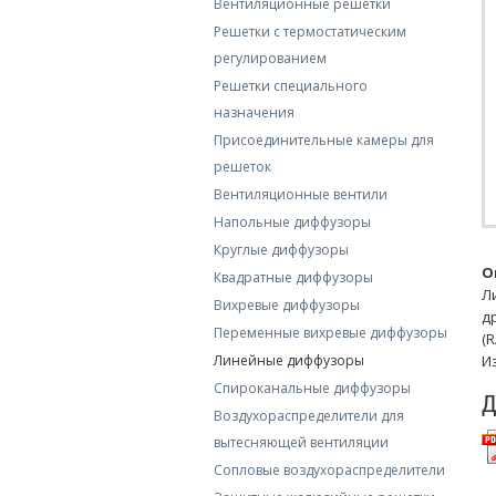
Вентиляционные решетки
Решетки с термостатическим
регулированием
Решетки специального
назначения
Присоединительные камеры для
решеток
Вентиляционные вентили
Напольные диффузоры
Круглые диффузоры
О
Квадратные диффузоры
Л
Вихревые диффузоры
д
Переменные вихревые диффузоры
(
Линейные диффузоры
И
Спироканальные диффузоры
Д
Воздухораспределители для
вытесняющей вентиляции
Сопловые воздухораспределители