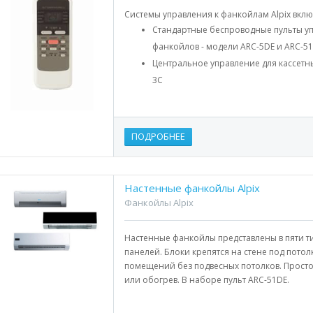
Системы управления к фанкойлам Alpix вклю
Стандартные беспроводные пульты уп
фанкойлов - модели ARC-5DЕ и ARC-5
Центральное управление для кассетны
3C
ПОДРОБНЕЕ
Настенные фанкойлы Alpix
Фанкойлы Alpix
Настенные фанкойлы представлены в пяти т
панелей. Блоки крепятся на стене под пото
помещений без подвесных потолков. Прост
или обогрев. В наборе пульт ARC-51DE.