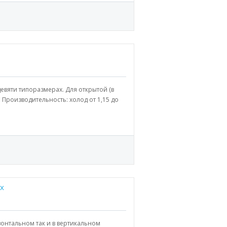
евяти типоразмерах. Для открытой (в
 Производительность: холод от 1,15 до
x
зонтальном так и в вертикальном