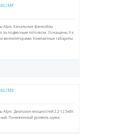
40L/MF
ы Alpix. Канальные фанкойлы
во за подвесным потолком. Оснащены 3-х
 вентиляторами. Компактные габариты
40L/M3
 Alpix. Диапазон мощностей:2.2-12.5кВт.
тный. Пониженный уровень шума.