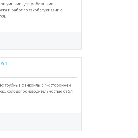
алошумными центробежными
тажа и работ по техобслуживанию.
ся.
0S4
4-х трубные фанкойлы с 4-х сторонней
ах, холодопроизводительностью от 5.1