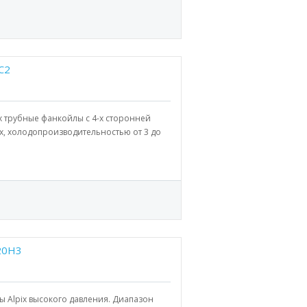
C2
-х трубные фанкойлы с 4-х сторонней
х, холодопроизводительностью от 3 до
20H3
ы Alpix высокого давления. Диапазон