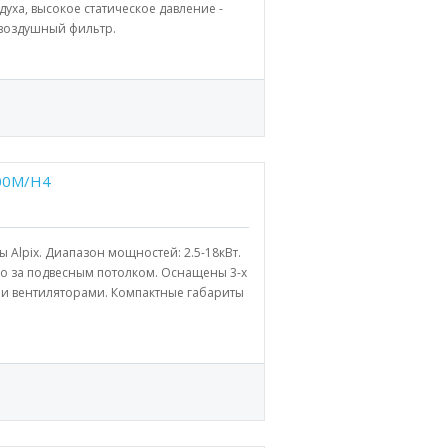
уха, высокое статическое давление -
 воздушный фильтр.
200M/H4
 Alpix. Диапазон мощностей: 2.5-18кВт.
во за подвесным потолком. Оснащены 3-х
 вентиляторами. Компактные габариты