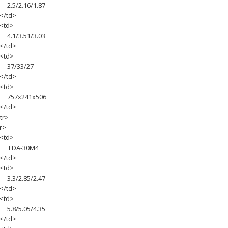
.5/2.16/1.87
/td>
td>
.1/3.51/3.03
/td>
td>
7/33/27
/td>
td>
57х241х506
/td>
tr>
r>
td>
DA-30M4
/td>
td>
.3/2.85/2.47
/td>
td>
.8/5.05/4.35
/td>