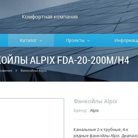
Комфортная компания
Каталог
Проекты
Информа
ЙЛЫ ALPIX FDA-20-200M/H4
ование
Фанкойлы Alpix
Фанкойлы Alpix
Бренд:
Alpix
Канальные 2-х трубные, 4-х
рядные фанкойлы Alpix. Диапаз