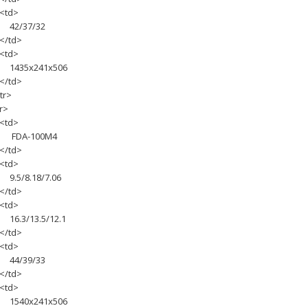
td>
2/37/32
/td>
td>
435х241х506
/td>
tr>
r>
td>
DA-100M4
/td>
td>
.5/8.18/7.06
/td>
td>
6.3/13.5/12.1
/td>
td>
4/39/33
/td>
td>
540х241х506