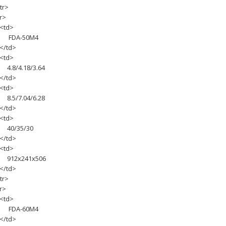
tr>
r>
td>
DA-50M4
/td>
td>
.8/4.18/3.64
/td>
td>
.5/7.04/6.28
/td>
td>
0/35/30
/td>
td>
12х241х506
/td>
tr>
r>
td>
DA-60M4
/td>