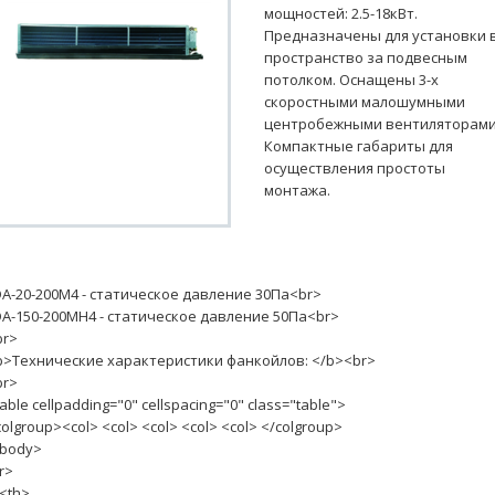
мощностей: 2.5-18кВт.
Предназначены для установки 
пространство за подвесным
потолком. Оснащены 3-х
скоростными малошумными
центробежными вентиляторами
Компактные габариты для
осуществления простоты
монтажа.
DA-20-200M4 - статическое давление 30Па<br>
DA-150-200MH4 - статическое давление 50Па<br>
br>
b>Технические характеристики фанкойлов: </b><br>
br>
able cellpadding="0" cellspacing="0" class="table">
olgroup><col> <col> <col> <col> <col> </colgroup>
tbody>
r>
th>