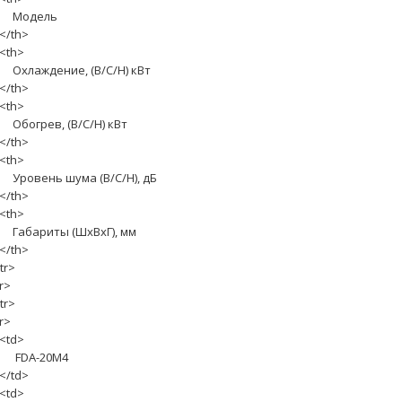
одель
/th>
th>
хлаждение, (В/С/Н) кВт
/th>
th>
богрев, (В/С/Н) кВт
/th>
th>
ровень шума (В/С/Н), дБ
/th>
th>
абариты (ШхВхГ), мм
/th>
tr>
r>
tr>
r>
td>
DA-20M4
/td>
td>