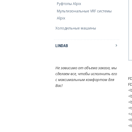
Руфтопы Alpix
Мультизональные VRF системы
Alpix
Холодильные машины
LINDAB
Не зависимо от объема заказа, мы
сделаем все, чтобы исполнить его
F
с максимальным комфортом для
F
Вас!
<
<
<
<t
<c
<
<t
<