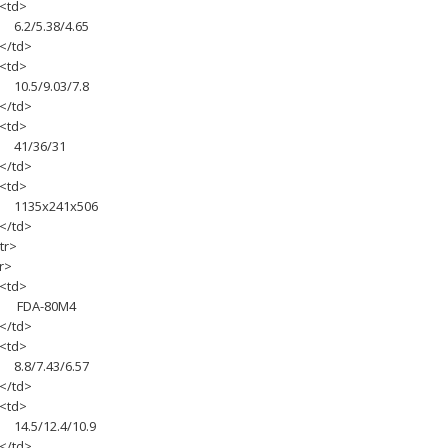
td>
.2/5.38/4.65
/td>
td>
0.5/9.03/7.8
/td>
td>
1/36/31
/td>
td>
135х241х506
/td>
tr>
r>
td>
DA-80M4
/td>
td>
.8/7.43/6.57
/td>
td>
4.5/12.4/10.9
/td>