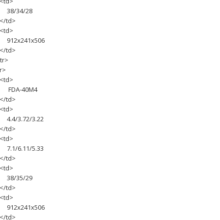
td>
8/34/28
/td>
td>
12х241х506
/td>
tr>
r>
td>
DA-40M4
/td>
td>
.4/3.72/3.22
/td>
td>
.1/6.11/5.33
/td>
td>
8/35/29
/td>
td>
12х241х506
/td>