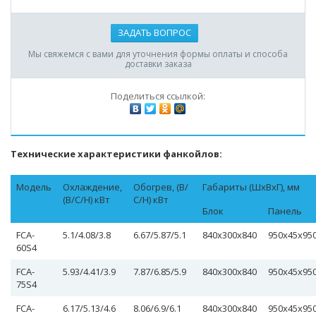
ЗАДАТЬ ВОПРОС
Мы свяжемся с вами для уточнения формы оплаты и способа
доставки заказа
Поделиться ссылкой:
Технические характеристики фанкойлов:
Модель
Охлаждение,
Обогрев, (В/
Габариты (ШхВхГ), мм
(В/С/Н) кВт
С/Н) кВт
Блок
Панель
FCA-
5.1/4.08/3.8
6.67/5.87/5.1
840х300х840
950х45х95
60S4
FCA-
5.93/4.41/3.9
7.87/6.85/5.9
840х300х840
950х45х95
75S4
FCA-
6.17/5.13/4.6
8.06/6.9/6.1
840х300х840
950х45х95