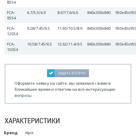
85S4
FCA-
6.7/5.5/4.9
8.67/7.6/6.6
840х300х840
950х45х95
95S4
FCA-
9.28/7.45/6.5
11.65/10.5/8.9
840х300х840
950х45х95
120S4
FCA-
10.58/7.45/6.5
12.62/11.4/9.5
840х300х840
950х45х95
150S4
ЗАДАТЬ ВОПРОС
Оформите заявку на сайте, мы свяжемся с вами в
ближайшее время и ответим на все интересующие
вопросы.
ХАРАКТЕРИСТИКИ
Бренд
Alpix