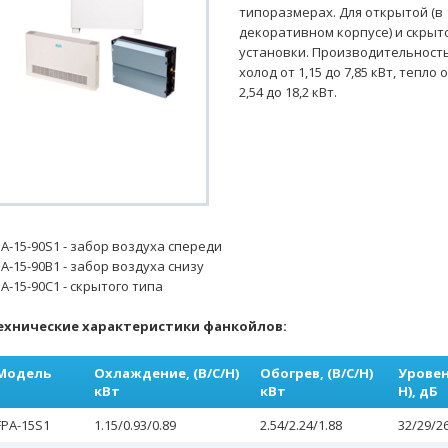
типоразмерах. Для открытой (в
декоративном корпусе) и скрыт
установки. Производительность
холод от 1,15 до 7,85 кВт, тепло 
2,54 до 18,2 кВт.
PA-15-90S1 - забор воздуха спереди
PA-15-90B1 - забор воздуха снизу
PA-15-90C1 - скрытого типа
ехнические характеристики фанкойлов:
Модель
Охлаждение, (В/С/Н)
Обогрев, (В/С/Н)
Уровен
кВт
кВт
Н), дБ
FPA-15S1
1.15/0.93/0.89
2.54/2.24/1.88
32/29/2