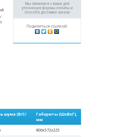
Мы свяжемся с вами для
уточнения формы оплаты и
ой
способа доставки заказа
:
от
Поделиться ссылкой:
ь шума (В/С/
Габариты (ШхВхГ),
мм
6
800х572х225