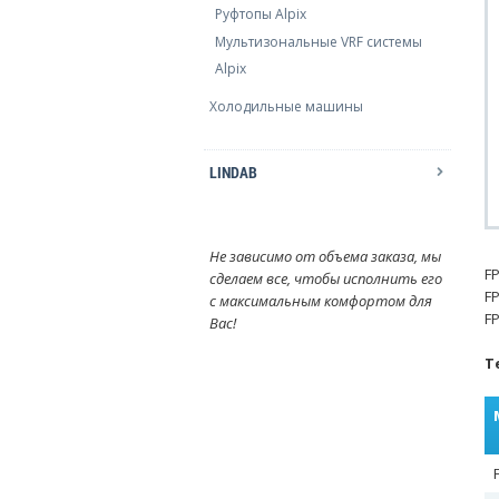
Руфтопы Alpix
Мультизональные VRF системы
Alpix
Холодильные машины
LINDAB
Не зависимо от объема заказа, мы
F
сделаем все, чтобы исполнить его
F
с максимальным комфортом для
F
Вас!
Т