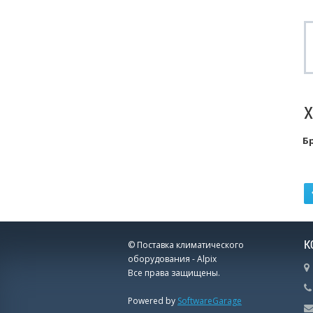
Б
К
© Поставка климатического
оборудования - Alpix
Все права защищены.
Powered by
SoftwareGarage