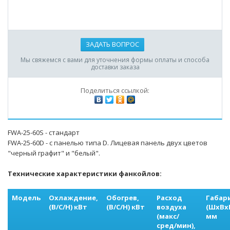
ЗАДАТЬ ВОПРОС
Мы свяжемся с вами для уточнения формы оплаты и способа
доставки заказа
Поделиться ссылкой:
FWA-25-60S - стандарт
FWA-25-60D - с панелью типа D. Лицевая панель двух цветов
"черный графит" и "белый".
Технические характеристики фанкойлов:
Модель
Охлаждение,
Обогрев,
Расход
Габар
(В/С/Н) кВт
(В/С/Н) кВт
воздуха
(ШхВхГ
(макс/
мм
сред/мин),