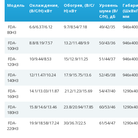
Модель
Охлаждение,
Обогрев, (В/С/
Уровень
Габар
(В/С/Н) кВт
Н) кВт
шума (В/
(ШхВхГ
С/Н), дБ
мм
FDA-
6.6/6.37/6.12
9.7/8.54/7.18
49/42/35
946х400
80H3
FDA-
8.8/8.19/7.57
13.2/11.48/9.9
50/43/36
946х400
100H3
FDA-
10/9.44/8.53
15/12.9/11.25
51/44/37
946х400
120H3
FDA-
12/11.47/10.24
17.9/15.75/13.6
52/45/38
946х400
140H3
FDA-
14.1/13.03/11.87
21.2/1.23/15.69
54/47/40
1290х40
160H3
FDA-
15.8/14.6/13.46
23.8/20.94/17.85
60/53/46
1290х40
180H3
FDA-
19.9/18.58/17.24
30/36.7/22.5
61/54/47
1290х40
220H3