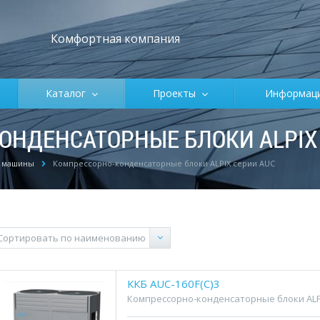
Комфортная компания
Каталог
Проекты
Информа
ОНДЕНСАТОРНЫЕ БЛОКИ ALPIX
 машины
Компрессорно-конденсаторные блоки ALPIX серии AUC
ККБ AUC-160F(С)3
Компрессорно-конденсаторные блоки ALP