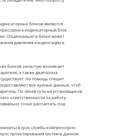
сть охладителей, либо попросту
онденсаторных блоков являются
мпрессорно-конденсаторный блок
ки. Опционально в блоке может
ования давления конденсации и
ких блоков зачастую возникает
арителя, а также диапазона
 существует. На помощь спешит
предоставляют все нужные данные, чтоб
аритель. По своей сути на установщиков
сего ответственности за работу
ксимально точно рассчитать под
снизиться срок службы компрессорно-
опрос проектирования систем в данном