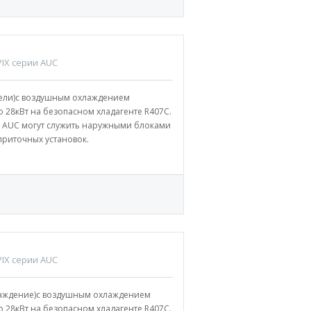
IX серии AUC
дели)с воздушным охлаждением
 28кВт на безопасном хладагенте R407С.
 AUC могут служить наружными блоками
приточных установок.
IX серии AUC
хлаждение)с воздушным охлаждением
 28кВт на безопасном хладагенте R407С.