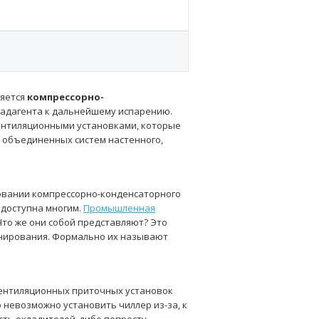
ляется
компрессорно-
хладагента к дальнейшему испарению.
ентиляционными установками, которые
 объединенных систем настенного,
овании компрессорно-конденсаторного
 доступна многим.
Промышленная
то же они собой представляют? Это
онирования. Формально их называют
вентиляционных приточных установок
 невозможно установить чиллер из-за, к