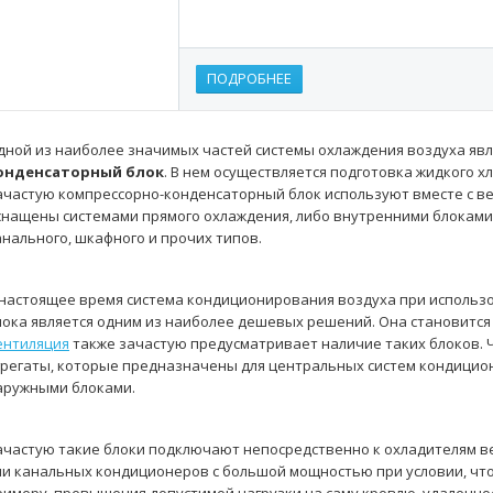
ПОДРОБНЕЕ
дной из наиболее значимых частей системы охлаждения воздуха яв
онденсаторный блок
. В нем осуществляется подготовка жидкого 
ачастую компрессорно-конденсаторный блок используют вместе с в
снащены системами прямого охлаждения, либо внутренними блоками
анального, шкафного и прочих типов.
 настоящее время система кондиционирования воздуха при использ
лока является одним из наиболее дешевых решений. Она становится
ентиляция
также зачастую предусматривает наличие таких блоков. Ч
грегаты, которые предназначены для центральных систем кондици
аружными блоками.
ачастую такие блоки подключают непосредственно к охладителям 
ли канальных кондиционеров с большой мощностью при условии, что