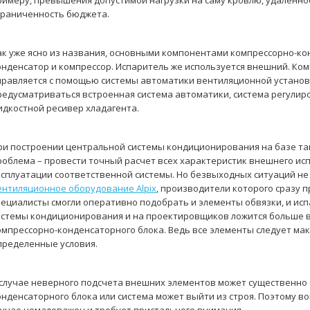
римеру, превышения допустимой нагрузки на саму кровлю, удаленно
граниченность бюджета.
ак уже ясно из названия, основными компонентами компрессорно-к
онденсатор и компрессор. Испаритель же используется внешний. Ко
правляется с помощью системы автоматики вентиляционной установ
редусматриваться встроенная система автоматики, система регулир
идкостной ресивер хладагента.
ри построении центральной системы кондиционирования на базе та
роблема – провести точный расчет всех характеристик внешнего исп
ксплуатации соответственной системы. Но безвыходных ситуаций не
ентиляционное оборудование Alpix
, производители которого сразу 
пециалисты смогли оперативно подобрать и элементы обвязки, и исп
истемы кондиционирования и на проектировщиков ложится больше в
омпрессорно-конденсаторного блока. Ведь все элементы следует ма
пределенные условия.
 случае неверного подсчета внешних элементов может существенно 
онденсаторного блока или система может выйти из строя. Поэтому в