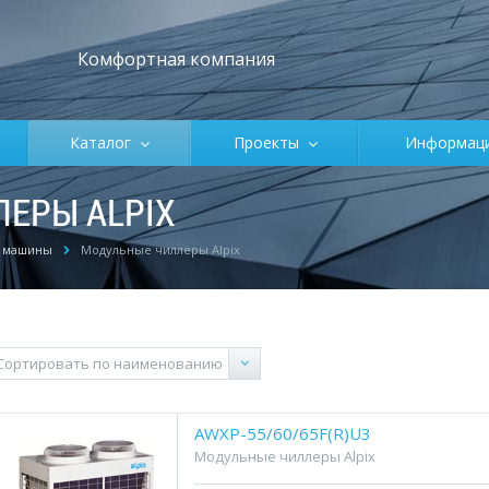
Комфортная компания
Каталог
Проекты
Информа
ЕРЫ ALPIX
 машины
Модульные чиллеры Alpix
AWXP-55/60/65F(R)U3
Модульные чиллеры Alpix