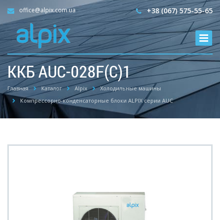
office@alpix.com.ua
+38 (067) 575-55-65
ККБ AUC-028F(С)1
Главная
Каталог
Alpix
Холодильные машины
Компрессорно-конденсаторные блоки ALPIX серии AUC