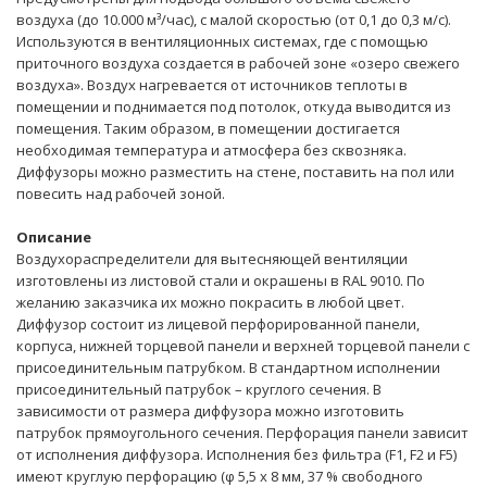
воздуха (до 10.000 м³/час), с малой скоростью (от 0,1 до 0,3 м/с).
Используются в вентиляционных системах, где с помощью
приточного воздуха создается в рабочей зоне «озеро свежего
воздуха». Воздух нагревается от источников теплоты в
помещении и поднимается под потолок, откуда выводится из
помещения. Таким образом, в помещении достигается
необходимая температура и атмосфера без сквозняка.
Диффузоры можно разместить на стене, поставить на пол или
повесить над рабочей зоной.
Описание
Воздухораспределители для вытесняющей вентиляции
изготовлены из листовой стали и окрашены в RAL 9010. По
желанию заказчика их можно покрасить в любой цвет.
Диффузор состоит из лицевой перфорированной панели,
корпуса, нижней торцевой панели и верхней торцевой панели с
присоединительным патрубком. В стандартном исполнении
присоединительный патрубок – круглого сечения. В
зависимости от размера диффузора можно изготовить
патрубок прямоугольного сечения. Перфорация панели зависит
от исполнения диффузора. Исполнения без фильтра (F1, F2 и F5)
имеют круглую перфорацию (φ 5,5 х 8 мм, 37 % свободного