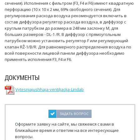
сечения). Исполнения с фильтром (F3, F4 и F6) имеют квадратную
перфорацию (10 х 10 х 2 мм, 69% свободного сечения). Для
регулирования расхода воздуха рекомендуется включить в
состав диффузора регулятор расхода воздуха, в диффузор c
круглым патрубком до размера в 248 мм заслонку М, для
больших размеров - DL-1 /R. В диффузор с прямоугольным
патрубком можно установить регулятор F или регулирующий
клапан RŽ-1/B/R. Для равномерного распределения воздуха по
всей поверхности лицевой панели диффузора необходимо
применять исполнения F3, F4 и F6.
ДОКУМЕНТЫ
Vytesnjajushhaja-ventiljacija-Lindab
ЗАДАТЬ ВОПРОС
Оформите заявку на сайте, мы свяжемся с вами в
ближайшее время и ответим на все интересующие
вопросы.