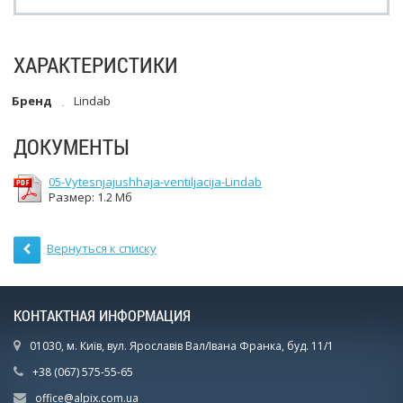
ХАРАКТЕРИСТИКИ
Бренд
Lindab
ДОКУМЕНТЫ
05-Vytesnjajushhaja-ventiljacija-Lindab
Размер: 1.2 Мб
Вернуться к списку
КОНТАКТНАЯ ИНФОРМАЦИЯ
01030, м. Київ, вул. Ярославів Вал/Івана Франка, буд. 11/1
+38 (067) 575-55-65
office@alpix.com.ua