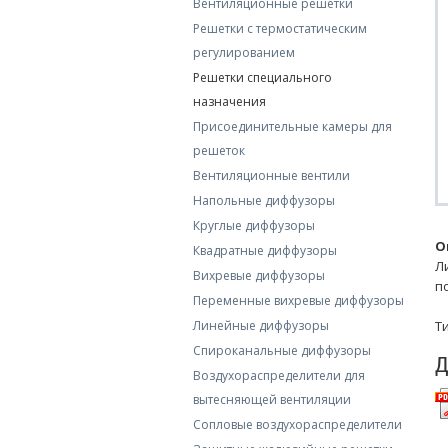
Вентиляционные решетки
Решетки с термостатическим
регулированием
Решетки специального
назначения
Присоединительные камеры для
решеток
Вентиляционные вентили
Напольные диффузоры
Круглые диффузоры
О
Квадратные диффузоры
Л
Вихревые диффузоры
п
Переменные вихревые диффузоры
Линейные диффузоры
Ти
Спироканальные диффузоры
Д
Воздухораспределители для
вытесняющей вентиляции
Сопловые воздухораспределители