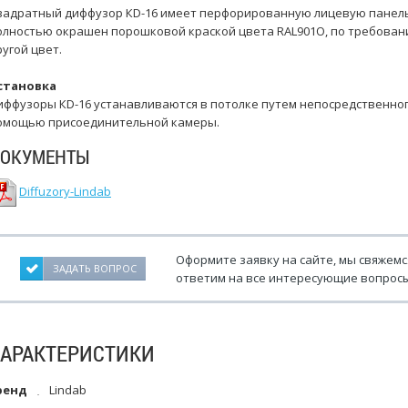
вадратный диффузор КD-16 имеет перфорированную лицевую панель
олностью окрашен порошковой краской цвета RAL901О, по требова
ругой цвет.
становка
иффузоры КD-16 устанавливаются в потолке путeм непосредственног
омощью присоединительной камеры.
ОКУМЕНТЫ
Diffuzory-Lindab
Оформите заявку на сайте, мы свяжемс
ЗАДАТЬ ВОПРОС
ответим на все интересующие вопросы
ХАРАКТЕРИСТИКИ
ренд
Lindab