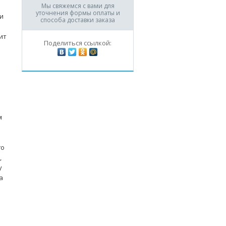
Мы свяжемся с вами для
уточнения формы оплаты и
и
способа доставки заказа
ит
Поделиться ссылкой:
м
го
,
у
а