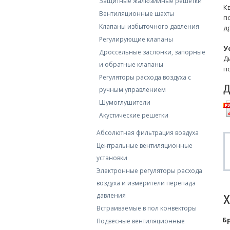
Защитные жалюзийные решетки
К
Вентиляционные шахты
п
Клапаны избыточного давления
д
Регулирующие клапаны
У
Дроссельные заслонки, запорные
Д
и обратные клaпаны
п
Регуляторы расхода воздуха с
Д
ручным управлением
Шумоглушители
Акустические решетки
Абсолютная фильтрация воздуха
Центральные вентиляционные
установки
Электронные регуляторы расхода
воздуха и измерители перепада
давления
Встраиваемые в пол конвекторы
Б
Подвесные вентиляционные