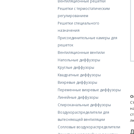
Вентиляционные решетки
Решетки с термостатическим
регулированием
Решетки специального
назначения
Присоединительные камеры для
решеток
Вентиляционные вентили
Напольные диффузоры
Круглые диффузоры
Квадратные диффузоры
Вихревые диффузоры
Переменные вихревые диффузоры
О
Линейные диффузоры
С
Спироканальные диффузоры
н
Воздухораспределители для
с
вытесняющей вентиляции
л
Сопловые воздухораспределители
Д