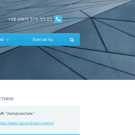
Заказать
+38 (067) 575-55-65
звонок
ция
Контакты
стики
МК "Запорожсталь"
http://www.zaporizhstal.com/ru/