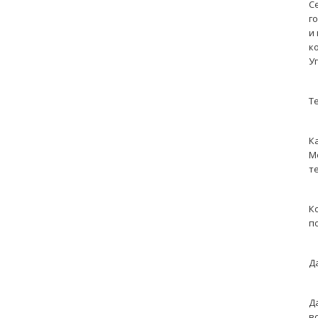
С
г
и
к
У
Т
К
М
т
К
п
Д
Д
в