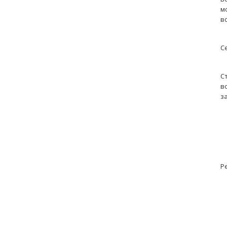
м
в
С
С
в
з
Р