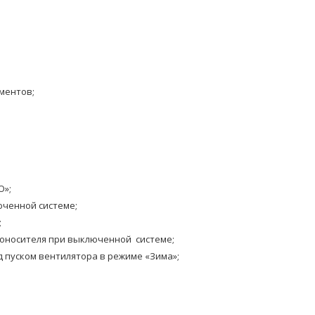
ментов;
О»;
ченной системе;
;
оносителя при выключенной системе;
д пуском вентилятора в режиме «Зима»;