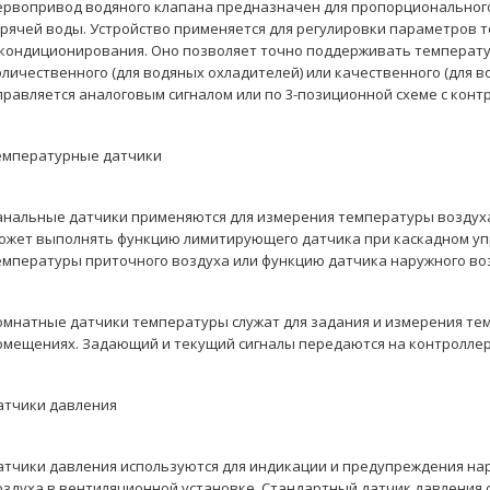
ервопривод водяного клапана предназначен для пропорционального
орячей воды. Устройство применяется для регулировки параметров 
 кондиционирования. Оно позволяет точно поддерживать температу
оличественного (для водяных охладителей) или качественного (для в
правляется аналоговым сигналом или по 3-позиционной схеме с конт
емпературные датчики
анальные датчики применяются для измерения температуры воздуха
ожет выполнять функцию лимитирующего датчика при каскадном уп
емпературы приточного воздуха или функцию датчика наружного воз
омнатные датчики температуры служат для задания и измерения те
омещениях. Задающий и текущий сигналы передаются на контроллер
атчики давления
атчики давления используются для индикации и предупреждения н
оздуха в вентиляционной установке. Стандартный датчик давления 