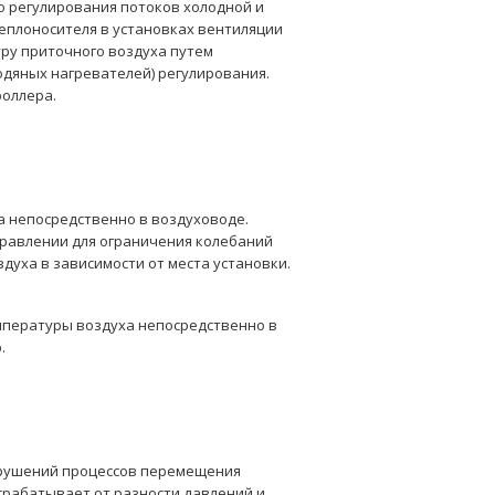
 регулирования потоков холодной и
теплоносителя в установках вентиляции
ру приточного воздуха путем
одяных нагревателей) регулирования.
роллера.
 непосредственно в воздуховоде.
равлении для ограничения колебаний
духа в зависимости от места установки.
мпературы воздуха непосредственно в
.
арушений процессов перемещения
срабатывает от разности давлений и