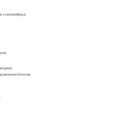
а с калорифера;
оком
екцию);
правления блоком;
;