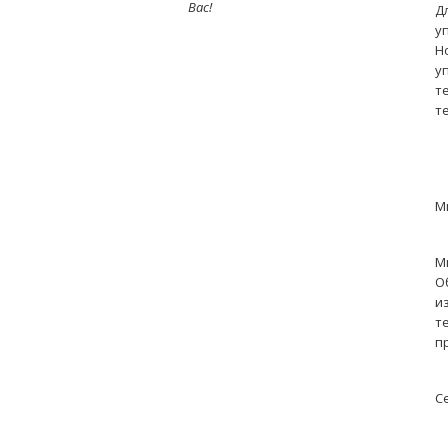
Вас!
Д
у
Н
у
т
т
М
М
О
и
т
п
С