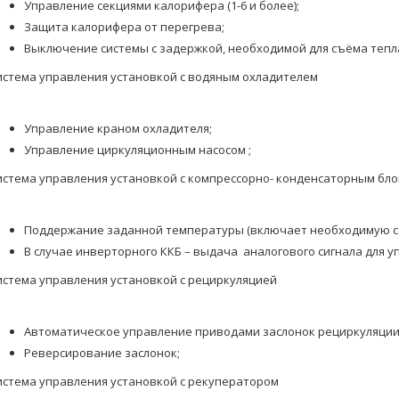
Управление секциями калорифера (1-6 и более);
Защита калорифера от перегрева;
Выключение системы с задержкой, необходимой для съёма тепл
истема управления установкой с водяным охладителем
Управление краном охладителя;
Управление циркуляционным насосом ;
истема управления установкой с компрессорно- конденсаторным бл
Поддержание заданной температуры (включает необходимую с
В случае инверторного ККБ – выдача аналогового сигнала для у
истема управления установкой с рециркуляцией
Автоматическое управление приводами заслонок рециркуляции
Реверсирование заслонок;
истема управления установкой с рекуператором