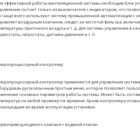
ля эффективной работы вентиляционной системы необходим блок уп
правления состоит только из выключателя с индикатором, что позво
о чаще всего используют систему промышленной автоматизации с э
правляет воздушным клапаном, следит за чистотой фильтра, включ
емпературы приточного воздуха и т. д. Для системы управления в к
ермостаты, гигростаты, датчики давления и т. п.
икропроцессорный контроллер
икропроцессорный контроллер применяется для управления систем
борудован русскоязычным простым меню, которое позволяет польз
зменение основных параметров работы системы. Может быть состав
емператур на любой промежуток времени. Архив контроллера позвол
роисшедшие во время эксплуатации установки.
ервопривод водяного клапана + водяной клапан