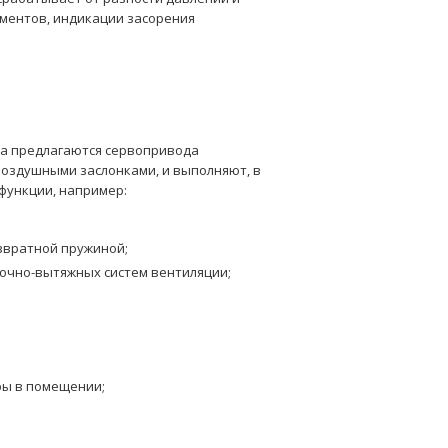
ментов, индикации засорения
ва предлагаются сервопривода
воздушными заслонками, и выполняют, в
функции, например:
озвратной пружиной;
точно-вытяжных систем вентиляции;
ры в помещении;