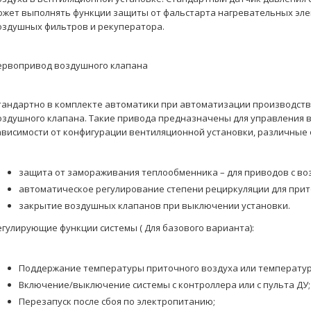
ожет выполнять функции защиты от фальстарта нагревательных эле
оздушных фильтров и рекуператора.
ервопривод воздушного клапана
тандартно в комплекте автоматики при автоматизации производст
оздушного клапана. Такие привода предназначены для управления 
ависимости от конфигурации вентиляционной установки, различные 
защита от замораживания теплообменника – для приводов с в
автоматическое регулирование степени рециркуляции для при
закрытие воздушных клапанов при выключении установки.
егулирующие функции системы ( Для базового варианта):
Поддержание температуры приточного воздуха или температу
Включение/выключение системы с контроллера или c пульта ДУ;
Перезапуск после сбоя по электропитанию;