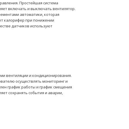
равления. Простейшая система
ляет включать и выключать вентилятор.
лементами автоматики, которая
ает калорифер при понижении
ачестве датчиков используют
ами вентиляции и кондиционирования.
ователю осуществлять мониторинг и
лен график работы и график смещения
яет сохранять события и аварии,