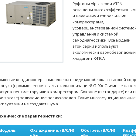
Руфтопы Alpix серии ATEN
оснащены высокоэффективным
и надежными спиральными
компрессорами,
усовершенствованной системо
управления и системой
самодиагностики. Все модели
этой серии используют
экологически озонобезопасный
хладагент R410A.
рышные кондиционеры выполнены в виде моноблока с высокой кор
орпуса (промышленная сталь с гальванизацией G-90). Съемные пане
оступ к вентилятору или к компрессорам. Боковое (в стандарте) или
ри заказе) подключение воздуховодов. Такие многофункциональные 
ксплуатации не создают шума.
ехнические характеристики:
Модель
Охлаждение, (В/С/Н)
Обогрев, (В/С/Н)
Коэф
кВт
кВт
EER/C