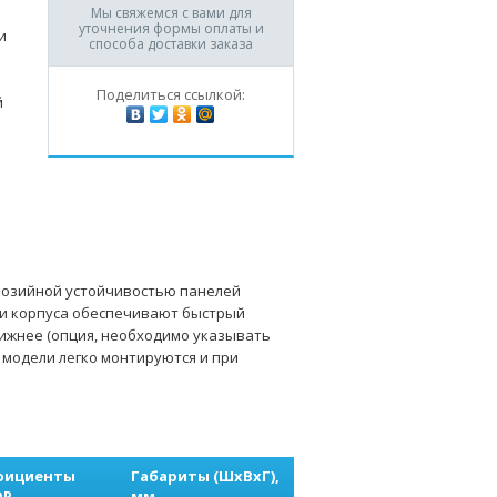
Мы свяжемся с вами для
уточнения формы оплаты и
и
способа доставки заказа
Поделиться ссылкой:
й
розийной устойчивостью панелей
ли корпуса обеспечивают быстрый
 нижнее (опция, необходимо указывать
модели легко монтируются и при
фициенты
Габариты (ШхВхГ),
OP
мм