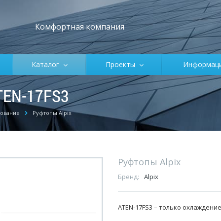
Комфортная компания
Каталог
Проекты
Информа
TEN-17FS3
ование
Руфтопы Alpix
Руфтопы Alpix
Бренд:
Alpix
ATEN-17FS3 – только охлаждени