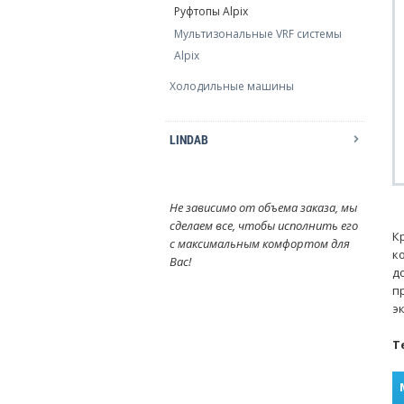
Руфтопы Alpix
Мультизональные VRF системы
Alpix
Холодильные машины
LINDAB
Не зависимо от объема заказа, мы
сделаем все, чтобы исполнить его
К
с максимальным комфортом для
к
Вас!
д
п
э
Т