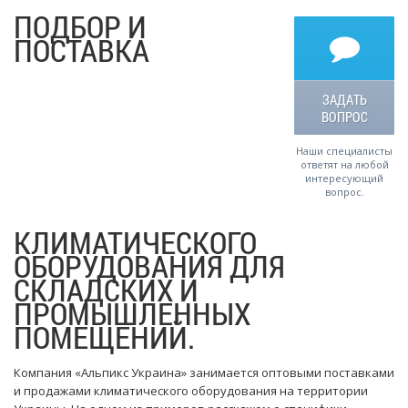
ПОДБОР И
ПОСТАВКА
ЗАДАТЬ
ВОПРОС
Наши специалисты
ответят на любой
интересующий
вопрос.
КЛИМАТИЧЕСКОГО
ОБОРУДОВАНИЯ ДЛЯ
СКЛАДСКИХ И
ПРОМЫШЛЕННЫХ
ПОМЕЩЕНИЙ.
Компания «Альпикс Украина» занимается оптовыми поставками
и продажами климатического оборудования на территории