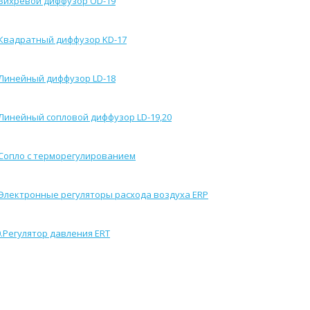
Вихревой диффузор OD-19
Квадратный диффузор KD-17
Линейный диффузор LD-18
Линейный сопловой диффузор LD-19,20
Сопло с терморегулированием
Электронные регуляторы расхода воздуха ERP
.
Регулятор давления ERT