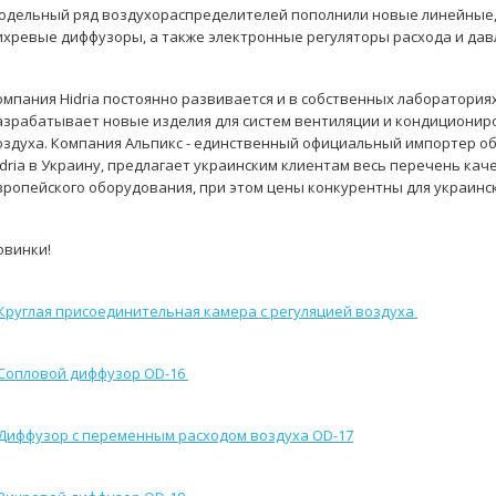
одельный ряд воздухораспределителей пополнили новые линейные,
ихревые диффузоры, а также электронные регуляторы расхода и дав
омпания Hidria постоянно развивается и в собственных лаборатория
азрабатывает новые изделия для систем вентиляции и кондиционир
оздуха. Компания Альпикс - единственный официальный импортер о
idria в Украину, предлагает украинским клиентам весь перечень кач
вропейского оборудования, при этом цены конкурентны для украинс
овинки!
.Круглая присоединительная камера с регуляцией воздуха
Сопловой диффузор OD-16
Диффузор с переменным расходом воздуха OD-17