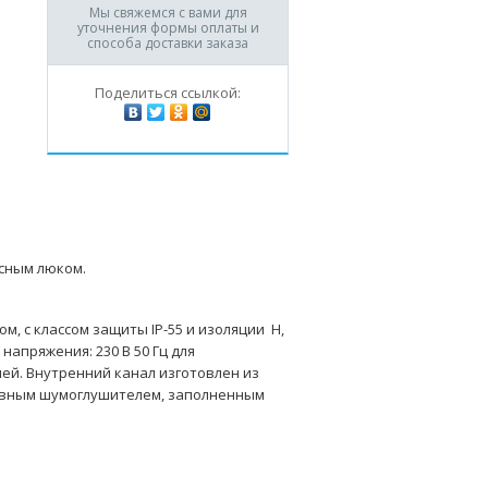
Мы свяжемся с вами для
уточнения формы оплаты и
способа доставки заказа
Поделиться ссылкой:
исным люком.
 с классом защиты IP-55 и изоляции H,
напряжения: 230 В 50 Гц для
лей. Внутренний канал изготовлен из
ивным шумоглушителем, заполненным