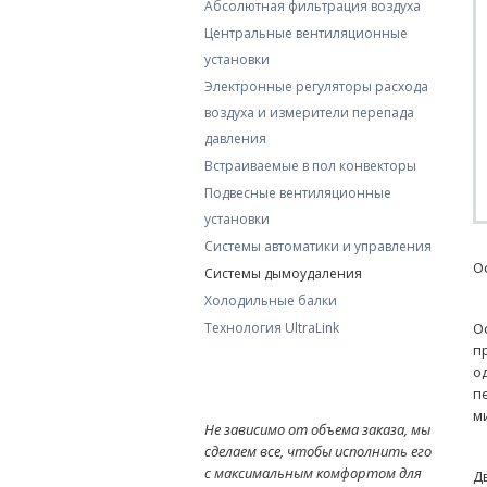
Абсолютная фильтрация воздуха
Центральные вентиляционные
установки
Электронные регуляторы расхода
воздуха и измерители перепада
давления
Встраиваемые в пол конвекторы
Подвесные вентиляционные
установки
Системы автоматики и управления
О
Системы дымоудаления
Холодильные балки
Технология UltraLink
О
п
о
п
м
Не зависимо от объема заказа, мы
сделаем все, чтобы исполнить его
с максимальным комфортом для
Д