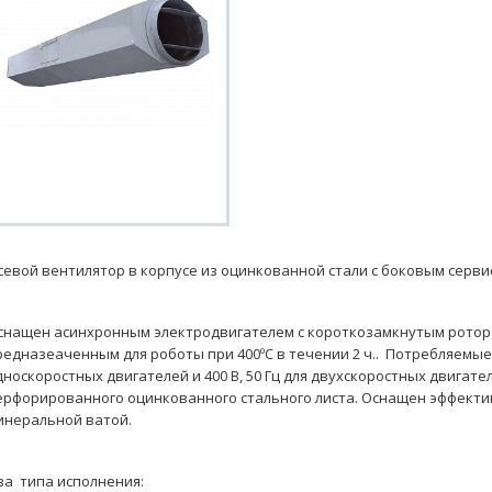
севой вентилятор в корпусе из оцинкованной стали с боковым серв
снащен асинхронным электродвигателем с короткозамкнутым ротором,
редназеаченным для роботы при 400ºС в течении 2 ч.. Потребляемые 
дноскоростных двигателей и 400 В, 50 Гц для двухскоростных двигате
ерфорированного оцинкованного стального листа. Оснащен эффект
инеральной ватой.
ва типа исполнения: