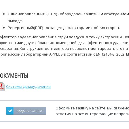
Однонаправленный (JF UN) - оборудован защитным ограждением
выходе.
Реверсивный(JF RE) - оснащен дефлекторами с обеих сторон.
ефлектор задает направление струи воздуха в точку экстракции. В
аркингов или других больших помещений для эффективного удаления
озгарания. Конструкция вентилятора позволяет монтировать его н
ропейской лабораторией APPLUS в соответствии с EN 12101-3: 2002, EN 1
ОКУМЕНТЫ
Системы дымоудаления
Оформите заявку на сайте, мы свяжемс
ЗАДАТЬ ВОПРОС
ответим на все интересующие вопросы