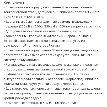
Компоненты:
• Прямоугольный корпус, выполненный из оцинкованной
тонколистовой стали, доступен в 81 типоразмерах от B x H = 250
x 250 до B x H = 1200 x 1000.
• Доступны любые нестандартные размеры в следующих
пределах (250 ≤ B ≤ 1200) x (250 ≤ H ≤ 1000) по запросу заказчика.
• Доступны как основной неизолированный, так и
изолированный корпус с 30 мм слоем минеральной ваты,
который закрывается дополнительным корпусом из
оцинкованной тонколистовой стали.
• Прямоугольный корпус имеет 30 мм фланцевые соединения с
обеих сторон и четыре отверстия для установки ERP-3N в
систему воздуховодов.
• Регулирующие жалюзи, содержащие несколько оппозитных
створок, выполнены из оцинкованной тонколистовой стали.
• Зубчатое колесо лопатки, выполненное из ПВХ, также
выступает в роли подшипника лопасти. Форма подшипников
колеса минимизирует утечки воздуха через корпус.
• Два параллельных перекрытия адаптера перепада давления
состоят из прямоугольных алюминиевых секций для измерения
уровня расхода воздуха.
• Компактные приводы в 5нм и 10нм вариантах.