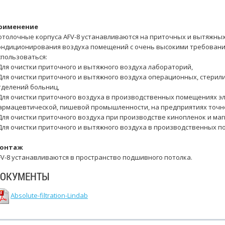
рименение
отолочные корпуса AFV-8 устанавливаются на приточных и вытяжных
ондиционирования воздуха помещений с очень высокими требования
спользоваться:
 Для очистки приточного и вытяжного воздуха лабораторий,
 Для очистки приточного и вытяжного воздуха операционных, стер
тделений больниц,
 Для очистки приточного воздуха в производственных помещениях э
армацевтической, пишевой промышленности, на предприятиях точн
 Для очистки приточного воздуха при производстве кинопленок и ма
 Для очистки приточного и вытяжного воздуха в производственных п
онтаж
FV-8 устанавливаются в пространство подшивного потолка.
ОКУМЕНТЫ
Absolute-filtration-Lindab