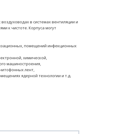
 воздуховодах в системах вентиляции и
ми к чистоте. Корпуса могут
илизационных, помещений инфекционных
лектронной, химической,
ого машиностроения,
гнитофонных лент,
омещениях ядерной технологии и т.д.