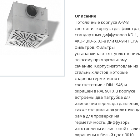
Описание
Потолочные корпуса AFV-8
состоят из корпуса для фильтра,
стандартных диффузоров КD-1,
АКD-1,КD-6, 0D-8 или 0D-9 и HEPA
фильтров. Фильтры
устанавливаются с уплотнение
по всему прямоугольному
сечению. Корпус изготовлен из
стальных листов, которые
сварены герметично в
соответствии с DIN 1946, и
окрашен в RAL 9010. В корпусе
встроены два патрубка для
измерения перепада давления,
также специальная уплотняющ
рама для проверки на
герметичность. Диффузоры
изготовлены из листовой стали 
окрашены в белый цвет 9010.