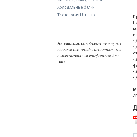
Холодильные балки
Технология UltraLink
П
П
к
и
•
Не зависимо от объема заказа, мы
•
сделаем все, чтобы исполнить его
о
с максимальным комфортом для
•
Вас!
ф
•
•
М
A
Д