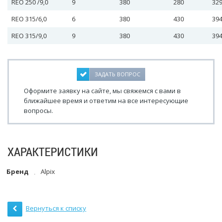
REO 250 /9,0
9
380
280
32
REO 315/6,0
6
380
430
39
REO 315/9,0
9
380
430
39
ЗАДАТЬ ВОПРОС
Оформите заявку на сайте, мы свяжемся с вами в
ближайшее время и ответим на все интересующие
вопросы.
ХАРАКТЕРИСТИКИ
Бренд
Alpix
Вернуться к списку