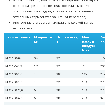
блокирование подачи питания на нагреватель, в случае
остановки приточного вентилятора или снижения
скорости потока воздуха, а также при срабатывании
встроенных термостатов защиты от перегрева;
отключение системы вентиляции с продувкой ТЭНов
нагревателя.
Наименование
Мощность,
Напряжение,
Мин
Га
кВт
В
расход
Нх
воздуха,
м3/ч
REO 100/0,6
0,6
220
45
17
REO 125/1,2
1,2
220
70
20
REO 160/3,0
3
380
115
23
REO 200/3,0
3
220
180
27
REO 200 /6,0
6
380
190
27
REO 250/6,0
6
380
280
32