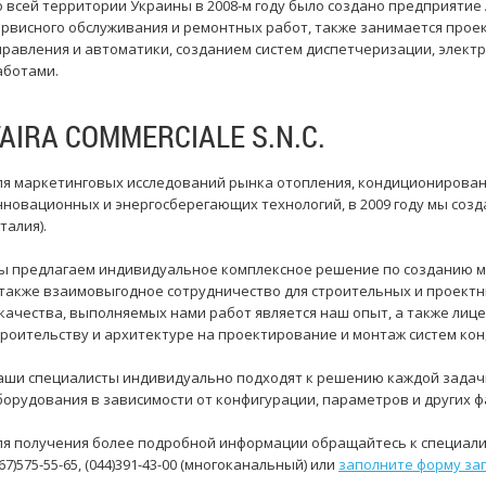
о всей территории Украины в 2008-м году было создано предприятие
ервисного обслуживания и ремонтных работ, также занимается прое
правления и автоматики, созданием систем диспетчеризации, элек
аботами.
TAIRA COMMERCIALE S.N.C.
ля маркетинговых исследований рынка отопления, кондиционирован
нновационных и энергосберегающих технологий, в 2009 году мы созда
талия).
ы предлагаем индивидуальное комплексное решение по созданию м
 также взаимовыгодное сотрудничество для строительных и проект
 качества, выполняемых нами работ является наш опыт, а также лиц
троительству и архитектуре на проектирование и монтаж систем ко
аши специалисты индивидуально подходят к решению каждой задач
борудования в зависимости от конфигурации, параметров и других ф
ля получения более подробной информации обращайтесь к специалис
67)575-55-65, (044)391-43-00 (многоканальный) или
заполните форму за