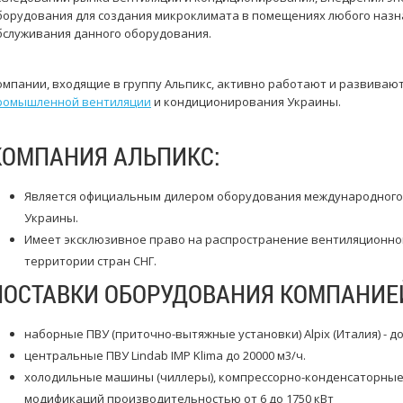
борудования для создания микроклимата в помещениях любого назна
бслуживания данного оборудования.
омпании, входящие в группу Альпикс, активно работают и развивают
ромышленной вентиляции
и кондиционирования Украины.
КОМПАНИЯ АЛЬПИКС:
Является официальным дилером оборудования международного 
Украины.
Имеет эксклюзивное право на распространение вентиляционного
территории стран СНГ.
ПОСТАВКИ ОБОРУДОВАНИЯ КОМПАНИЕЙ
наборные ПВУ (приточно-вытяжные установки) Alpix (Италия) - до
центральные ПВУ Lindab IMP Klima до 20000 м3/ч.
холодильные машины (чиллеры), компрессорно-конденсаторные б
модификаций производительностью от 6 до 1750 кВт