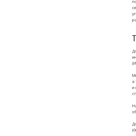
п
с
у
р
Д
и
(И
М
а
и
с
Н
о
Д
(0