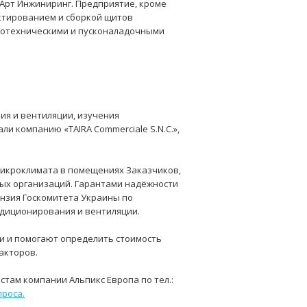
 Арт Инжиниринг. Предприятие, кроме
ктированием и сборкой щитов
тротехническими и пусконаладочными
ия и вентиляции, изучения
ли компанию «TAIRA Commerciale S.N.C.»,
икроклимата в помещениях Заказчиков,
ных организаций. Гарантами надёжности
ензия Госкомитета Украины по
ндиционирования и вентиляции.
и и помогают определить стоимость
акторов.
там компании Альпикс Европа по тел.:
проса.