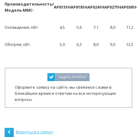
Производительность/
AP0151H
AP0181H
AP0241H
AP0271H
AP0361
Модель MMC-
Охлаждение, кВт.
4,5
5,6
7,1
8,0
11,2
Обогрев, кВт.
5,0
6,3
8,0
9,0
12,5
ЗАДАТЬ ВОПРОС
Оформите заявку на сайте, мы свяжемся с вами в
ближайшее время и ответим на все интересующие
вопросы.
Вернуться к списку